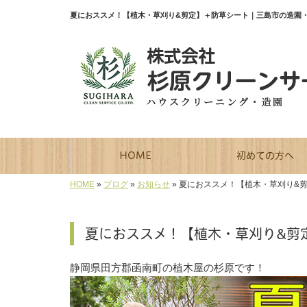
夏におススメ！【植木・草刈り&剪定】＋防草シート｜三島市の造園
HOME
初めての方へ
HOME
»
ブログ
»
お知らせ
»
夏におススメ！【植木・草刈り&
夏におススメ！【植木・草刈り&剪
静岡県田方郡函南町の植木屋の杉原です！