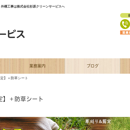
・外構工事は株式会社杉原クリーンサービスへ
業務案内
ブログ
剪定】＋防草シート
定】＋防草シート