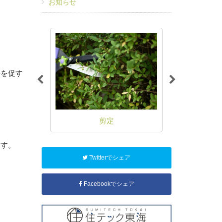
お知らせ
長を促す
理
剪定
草
ます。
Twitterでシェア
Facebookでシェア