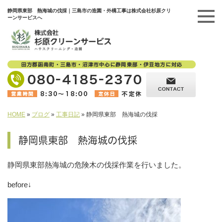
静岡県東部 熱海城の伐採｜三島市の造園・外構工事は株式会社杉原クリ
ーンサービスへ
HOME
»
ブログ
»
工事日記
»
静岡県東部 熱海城の伐採
静岡県東部 熱海城の伐採
静岡県東部熱海城の危険木の伐採作業を行いました。
before↓